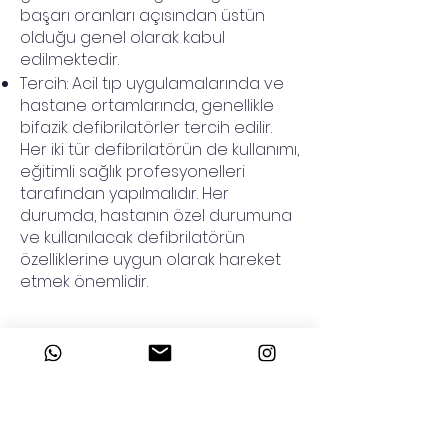
başarı oranları açısından üstün
olduğu genel olarak kabul
edilmektedir.
Tercih: Acil tıp uygulamalarında ve
hastane ortamlarında, genellikle
bifazik defibrilatörler tercih edilir.
Her iki tür defibrilatörün de kullanımı,
eğitimli sağlık profesyonelleri
tarafından yapılmalıdır. Her
durumda, hastanın özel durumuna
ve kullanılacak defibrilatörün
özelliklerine uygun olarak hareket
etmek önemlidir.
Yeni nesil monitörlü defibrilatörler de
sPo2, tansiyon, ateş, ekg, kalp pili,
Co2 dedektörü bulunmaktadır.