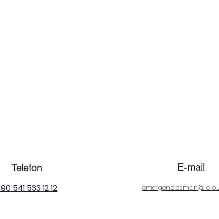
E-mail
Telefon
90 541 533 12 12
emergenciesman@iclo