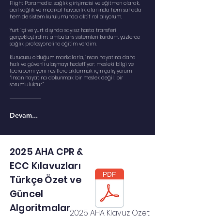
Flight Paramedic, sağlık girişimcisi ve eğitmen olarak,
acil sağlık ve medikal havacılık alanında hem sahada
hem de sistem kurulumunda aktif rol alıyorum.
Yurt içi ve yurt dışında sayısız hasta transferi
gerçekleştirdim; ambulans sistemleri kurdum, yüzlerce
sağlık profesyoneline eğitim verdim.
Kurucusu olduğum markalarla, insan hayatına daha
hızlı ve güvenli ulaşmayı hedefliyor; mesleki bilgi ve
tecrübemi yeni nesillere aktarmak için çalışıyorum.
“İnsan hayatına dokunmak bir meslek değil; bir
sorumluluktur.”
Devam...
2025 AHA CPR &
ECC Kılavuzları
Türkçe Özet ve
Güncel
Algoritmalar
2025 AHA Klavuz Özet