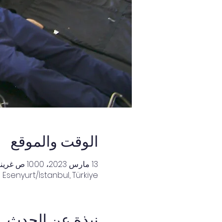
الوقت والموقع
13 مارس 2023، 10:00 ص غرينتش+3 – 17 مارس 2023، 4:00 م غرينتش+3
Esenyurt/İstanbul, Türkiye
نبذة عن الحدث