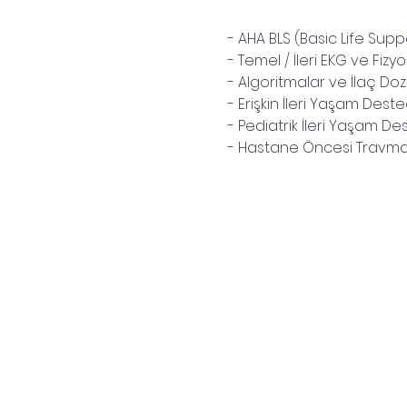
- AHA BLS (Basic Life Suppo
- Temel / İleri EKG ve Fizyol
- Algoritmalar ve İlaç Do
- Erişkin İleri Yaşam Deste
- Pediatrik İleri Yaşam Des
- Hastane Öncesi Travma