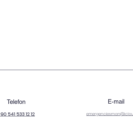
E-mail
Telefon
90 541 533 12 12
emergenciesman@iclo