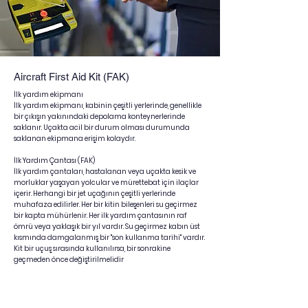
Aircraft First Aid Kit (FAK)
İlk yardım ekipmanı
İlk yardım ekipmanı, kabinin çeşitli yerlerinde, genellikle
bir çıkışın yakınındaki depolama konteynerlerinde
saklanır. Uçakta acil bir durum olması durumunda
saklanan ekipmana erişim kolaydır.
İlk Yardım Çantası (FAK)
İlk yardım çantaları, hastalanan veya uçakta kesik ve
morluklar yaşayan yolcular ve mürettebat için ilaçlar
içerir. Herhangi bir jet uçağının çeşitli yerlerinde
muhafaza edilirler. Her bir kitin bileşenleri su geçirmez
bir kapta mühürlenir. Her ilk yardım çantasının raf
ömrü veya yaklaşık bir yıl vardır. Su geçirmez kabın üst
kısmında damgalanmış bir "son kullanma tarihi" vardır.
Kit bir uçuş sırasında kullanılırsa, bir sonrakine
geçmeden önce değiştirilmelidir