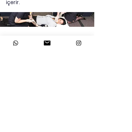
içerir.
Address
İstanbul
Telefon
+90 541 533 12 12